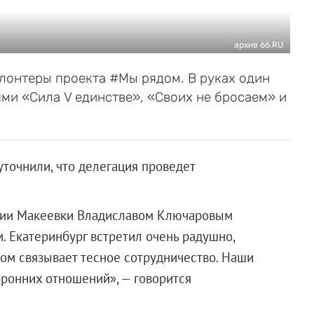
архив 66.RU
олонтеры проекта #Мы рядом. В руках один
ми «Сила V единстве», «Своих не бросаем» и
точнили, что делегация проведет
ации Макеевки Владиславом Ключаровым
. Екатеринбург встретил очень радушно,
гом связывает тесное сотрудничество. Наши
оронних отношений», — говорится