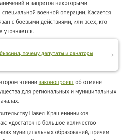
раничений и запретов некоторыми
 специальной военной операции. Касается
язан с боевыми действиями, или всех, кто
е уточняется.
бъяснил, почему депутаты и сенаторы
>
о втором чтении
законопроект
об отмене
ущества для региональных и муниципальных
ачалах.
роительству Павел Крашенинников
ак: «достаточно большое количество
раниях муниципальных образований, причем