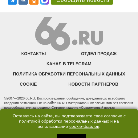
Сообщить новость
КОНТАКТЫ
ОТДЕЛ ПРОДАЖ
КАНАЛ В TELEGRAM
ПОЛИТИКА ОБРАБОТКИ ПЕРСОНАЛЬНЫХ ДАННЫХ
COOKIE
НОВОСТИ ПАРТНЕРОВ
©2007—2026 66.RU. Воспроизведение, сообщение, доведение до всеобщего
сведения размещенных на сайте 66.RU материалов и их элементов без согласия
правообладателя запрещено. Сетевое издание «Современный портал
Екатеринбурга — «66.ru» (18+) зарегистрировано Федеральной службой по
Оставаясь на сайте, вы подтверждаете свое согласие с
надзору в сфере связи, информационных технологий и массовых коммуникаций
политикой обработки персональных данных
и на
(Роскомнадзор). Регистрационный номер ЭЛ № ФС 77 - 76634 от 02.09.2019
использование
cookie-файлов
.
Учредитель: Общество с ограниченной ответственностью "66.ру". Юридический
адрес: 620014, Свердловская обл., г. Екатеринбург, ул. Бориса Ельцина, строение
3, оф. 7015 Фактический адрес редакции и отдела продаж: 620014, Свердловская