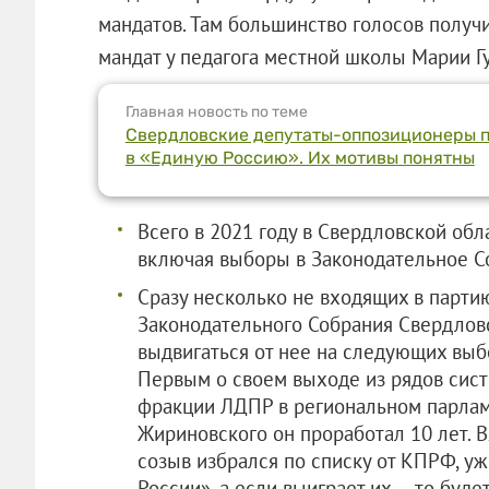
мандатов. Там большинство голосов получ
мандат у педагога местной школы Марии Гу
Главная новость по теме
Свердловские депутаты-оппозиционеры п
в «Единую Россию». Их мотивы понятны
Всего в 2021 году в Свердловской обл
включая выборы в Законодательное Со
Сразу несколько не входящих в парти
Законодательного Собрания Свердлов
выдвигаться от нее на следующих выбо
Первым о своем выходе из рядов сис
фракции ЛДПР в региональном парлам
Жириновского он проработал 10 лет. 
созыв избрался по списку от КПРФ, уж
России», а если выиграет их — то буд