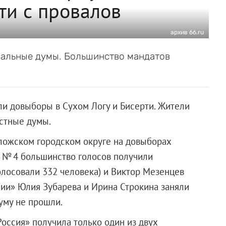
ти с провалов
архив 66.ru
пальные думы. Большинство мандатов
ли довыборы в Сухом Логу и Бисерти. Жители
стные думы.
ложском городском округе на довыборах
 № 4 большинство голосов получили
лосовали 332 человека) и Виктор Мезенцев
сии» Юлия Зубарева и Ирина Строкина заняли
думу не прошли.
оссия» получила только один из двух