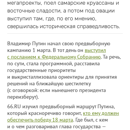
мегапроекты, поел самарские круассаны и
восточные сладости, а потом под овации
выступил там, где, по его мнению,
свершилась историческая справедливость.
Владимир Путин начал свою предвыборную
кампанию 1 марта. В тот день он
выступил
с посланием к Федеральному Собранию
. Та речь,
по сути, стала программной, расставила
государственные приоритеты
и выкристаллизовала ориентиры для принятия
решений на ближайшую шестилетку
(с оговоркой: если нынешнего президента
переизберут).
66.RU изучил предвыборный маршрут Путина,
который красноречиво говорит,
кто ему должен
обеспечить победу 18 марта
. Где был, с кем
и о чем разговаривал глава государства —