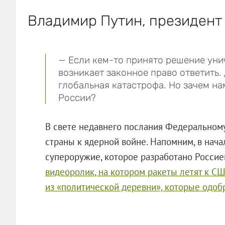
Владимир Путин, президент
— Если кем-то принято решение унич
возникает законное право ответить. 
глобальная катастрофа. Но зачем нам
России?
В свете недавнего послания Федеральному
страны к ядерной войне. Напомним, в нач
супероружие, которое разработано Россие
видеоролик, на котором ракеты летят к С
из «политической деревни», которые одо