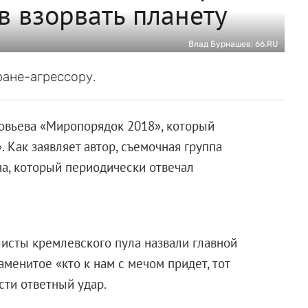
ов взорвать планету
Влад Бурнашев; 66.RU
ране-агрессору.
овьева «Миропорядок 2018», который
 Как заявляет автор, съемочная группа
а, который периодически отвечал
исты кремлевского пула назвали главной
менитое «кто к нам с мечом придет, тот
ести ответный удар.