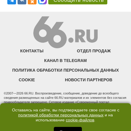
Сообщить новость
КОНТАКТЫ
ОТДЕЛ ПРОДАЖ
КАНАЛ В TELEGRAM
ПОЛИТИКА ОБРАБОТКИ ПЕРСОНАЛЬНЫХ ДАННЫХ
COOKIE
НОВОСТИ ПАРТНЕРОВ
©2007—2026 66.RU. Воспроизведение, сообщение, доведение до всеобщего
сведения размещенных на сайте 66.RU материалов и их элементов без согласия
правообладателя запрещено. Сетевое издание «Современный портал
Екатеринбурга — «66.ru» (18+) зарегистрировано Федеральной службой по
Оставаясь на сайте, вы подтверждаете свое согласие с
надзору в сфере связи, информационных технологий и массовых коммуникаций
политикой обработки персональных данных
и на
(Роскомнадзор). Регистрационный номер ЭЛ № ФС 77 - 76634 от 02.09.2019
использование
cookie-файлов
.
Учредитель: Общество с ограниченной ответственностью "66.ру". Юридический
адрес: 620014, Свердловская обл., г. Екатеринбург, ул. Бориса Ельцина, строение
3, оф. 7015 Фактический адрес редакции и отдела продаж: 620014, Свердловская