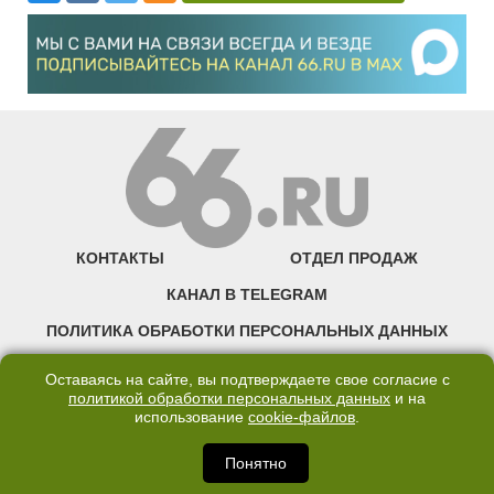
КОНТАКТЫ
ОТДЕЛ ПРОДАЖ
КАНАЛ В TELEGRAM
ПОЛИТИКА ОБРАБОТКИ ПЕРСОНАЛЬНЫХ ДАННЫХ
COOKIE
Оставаясь на сайте, вы подтверждаете свое согласие с
политикой обработки персональных данных
и на
использование
cookie-файлов
.
©2007—2025 66.RU. Воспроизведение, сообщение, доведение до всеобщего
сведения размещенных на сайте 66.RU материалов и их элементов без согласия
правообладателя запрещено. Сетевое издание «Современный портал
Понятно
Екатеринбурга — «66.ru» (18+) зарегистрировано Федеральной службой по
надзору в сфере связи, информационных технологий и массовых коммуникаций