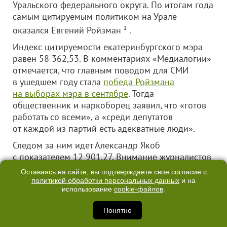
Уральского федерального округа. По итогам года
самым цитируемым политиком на Урале
оказался Евгений Ройзман
1
.
Индекс цитируемости екатеринбургского мэра
равен 58 362,53. В комментариях «Медиалогии»
отмечается, что главным поводом для СМИ
в ушедшем году стала
победа Ройзмана
на выборах мэра в сентябре
. Тогда
общественник и наркоборец заявил, что «готов
работать со всеми», а «среди депутатов
от каждой из партий есть адекватные люди».
Следом за ним идет Александр Якоб
с показателем 12 901,27. Внимание журналистов
приковало
переизбрание чиновника на пост
Оставаясь на сайте, вы подтверждаете свое согласие с
главы администрации
Екатеринбурга. Напомним,
политикой обработки персональных данных
и на
использование
cookie-файлов
.
тогда за кандидатуру сити-менеджера
проголосовали 30 депутатов Гордумы, против —
Понятно
6, один воздержался.