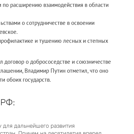
и по расширению взаимодействия в области
ьствами о сотрудничестве в освоении
евское.
профилактике и тушению лесных и степных
л договор о добрососедстве и союзничестве
оглашении, Владимир Путин отметил, что оно
и обоих государств.
 РФ:
у для дальнейшего развития
стран. Причем на десятилетия вперед.