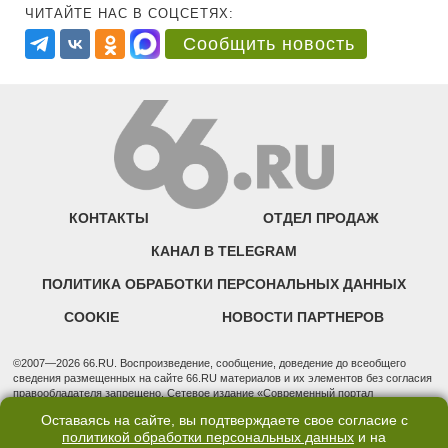
ЧИТАЙТЕ НАС В СОЦСЕТЯХ:
Сообщить новость
КОНТАКТЫ
ОТДЕЛ ПРОДАЖ
КАНАЛ В TELEGRAM
ПОЛИТИКА ОБРАБОТКИ ПЕРСОНАЛЬНЫХ ДАННЫХ
COOKIE
НОВОСТИ ПАРТНЕРОВ
©2007—2026 66.RU. Воспроизведение, сообщение, доведение до всеобщего
сведения размещенных на сайте 66.RU материалов и их элементов без согласия
правообладателя запрещено. Сетевое издание «Современный портал
Екатеринбурга — «66.ru» (18+) зарегистрировано Федеральной службой по
Оставаясь на сайте, вы подтверждаете свое согласие с
надзору в сфере связи, информационных технологий и массовых коммуникаций
политикой обработки персональных данных
и на
(Роскомнадзор). Регистрационный номер ЭЛ № ФС 77 - 76634 от 02.09.2019