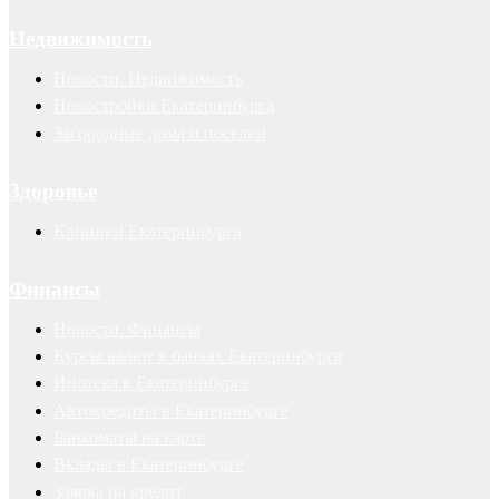
Недвижимость
Новости. Недвижимость
Новостройки Екатеринбурга
Загородные дома и поселки
Здоровье
Клиники Екатеринбурга
Финансы
Новости. Финансы
Курсы валют в банках Екатеринбурга
Ипотека в Екатеринбурге
Автокредиты в Екатеринбурге
Банкоматы на карте
Вклады в Екатеринбурге
Заявка на кредит