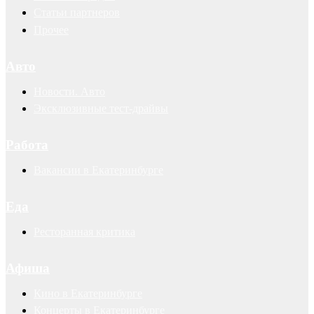
Статьи партнеров
Прочее
Авто
Новости. Авто
Эксклюзивные тест-драйвы
Работа
Вакансии в Екатеринбурге
Еда
Ресторанная критика
Афиша
Кино в Екатеринбурге
Концерты в Екатеринбурге