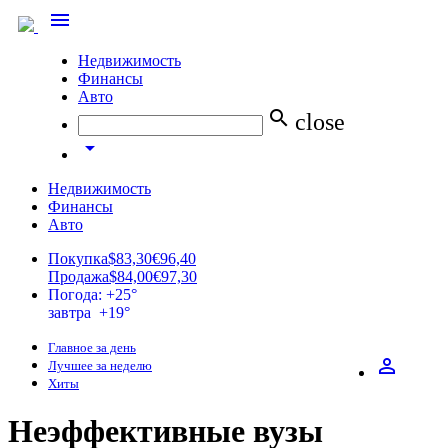
menu
Недвижимость
Финансы
Авто
search
close
arrow_drop_down
Недвижимость
Финансы
Авто
Покупка
$83,30
€96,40
Продажа
$84,00
€97,30
Погода: +25°
завтра +19°
Главное за день
perm_identity
Лучшее за неделю
Хиты
Неэффективные вузы