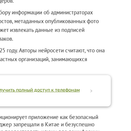
деров.
сбору информации об администраторах
постов, метаданных опубликованных фото
ожет извлекать данные из подписей
паков.
5 году. Авторы нейросети считают, что она
частных организаций, занимающихся
олучить полный доступ к телефонам
>
иционирует приложение как безопасный
джер запрещали в Китае и безуспешно