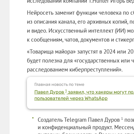
исследований компании T.Hunter Игорь Бе
Нейросеть заменит функции человека по 
из описания канала, его архивных копий, 
и видео. Искусственный интеллект (ИИ) м
к сообщениям, чатов, документов и стикер
«Товарища майора» запустят в 2024 или 202
будет полезна для «государственных или 
расследованием киберпреступлений».
Главная новость по теме
1
Павел Дуров
заявил, что хакеры могут п
пользователей через WhatsApp
Создатель Telegram Павел Дуров
поз
1
и конфиденциальный продукт. Мессен