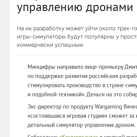
управлению дронами 
На их разработку может уйти около трех-пя
игры-симуляторы будут популярны у просты
коммерчески успешным.
Минцифры направило вице-премьеру Дми
по поддержке развития российских разраб
стимулировать производство в стране сим
и подобной техникой». Деньги на это соб
Экс-директор по продукту Wargaming Вяче
«состоявшаяся игровая студия» сможет за 
детальный симулятор управления дроном.
Собеседник
«Коммерсанта»
в крупной русс