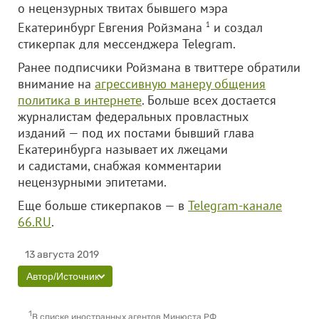
о нецензурных твитах бывшего мэра
Екатеринбург Евгения Ройзмана
1
и создал
стикерпак для мессенджера Telegram.
Ранее подписчики Ройзмана в твиттере обратили
внимание на
агрессивную манеру общения
политика в интернете
. Больше всех достается
журналистам федеральных провластных
изданий — под их постами бывший глава
Екатеринбурга называет их лжецами
и садистами, снабжая комментарии
нецензурными эпитетами.
Еще больше стикерпаков — в
Telegram-канале
66.RU
.
13 августа 2019
Автор/Источник
1
В списке иностранных агентов Минюста РФ