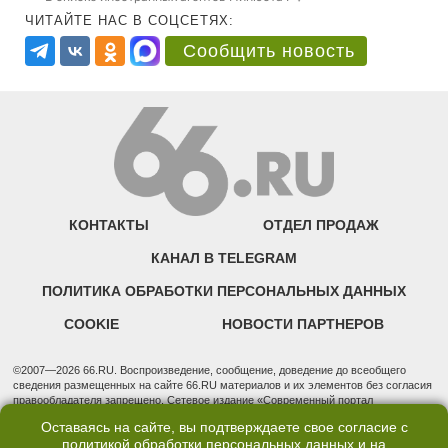
ЧИТАЙТЕ НАС В СОЦСЕТЯХ:
Сообщить новость
КОНТАКТЫ
ОТДЕЛ ПРОДАЖ
КАНАЛ В TELEGRAM
ПОЛИТИКА ОБРАБОТКИ ПЕРСОНАЛЬНЫХ ДАННЫХ
COOKIE
НОВОСТИ ПАРТНЕРОВ
©2007—2026 66.RU. Воспроизведение, сообщение, доведение до всеобщего
сведения размещенных на сайте 66.RU материалов и их элементов без согласия
правообладателя запрещено. Сетевое издание «Современный портал
Екатеринбурга — «66.ru» (18+) зарегистрировано Федеральной службой по
Оставаясь на сайте, вы подтверждаете свое согласие с
надзору в сфере связи, информационных технологий и массовых коммуникаций
политикой обработки персональных данных
и на
(Роскомнадзор). Регистрационный номер ЭЛ № ФС 77 - 76634 от 02.09.2019