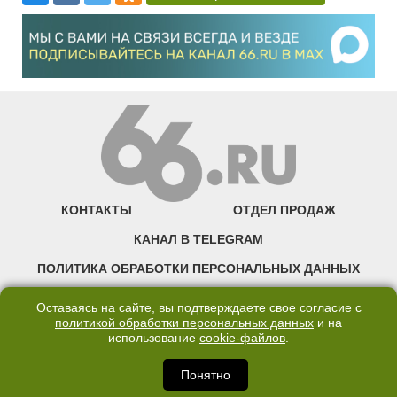
КОНТАКТЫ
ОТДЕЛ ПРОДАЖ
КАНАЛ В TELEGRAM
ПОЛИТИКА ОБРАБОТКИ ПЕРСОНАЛЬНЫХ ДАННЫХ
COOKIE
Оставаясь на сайте, вы подтверждаете свое согласие с
политикой обработки персональных данных
и на
использование
cookie-файлов
.
©2007—2025 66.RU. Воспроизведение, сообщение, доведение до всеобщего
сведения размещенных на сайте 66.RU материалов и их элементов без согласия
правообладателя запрещено. Сетевое издание «Современный портал
Понятно
Екатеринбурга — «66.ru» (18+) зарегистрировано Федеральной службой по
надзору в сфере связи, информационных технологий и массовых коммуникаций