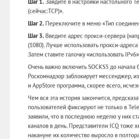
Шаг 1.
Зайдите в настройки настольного T
(сейчас:TCP)».
Шаг 2.
Переключите в меню «Тип соединени
Шаг 3.
Введите адрес прокси-сервера (напр
(1080). Лучше использовать прокси-адреса
Затем ставите галочку «использовать IPv6»
Очень важно включить SOCKS5 до начала бл
Роскомнадзор заблокирует мессенджер, из
и AppStore программа, скорее всего, исчезн
Чем вся эта история закончится, предсказа
пользователей фиксируют не только в Te
заявили, что в последнюю неделю у них ст
каналов в день. Представители ICQ тоже 
накануне их количество выросло в полтора