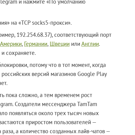
elegram и нажмите «По умолчанию
я» на «TCP socks5-прокси».
имер, 192.254.68.37), соответствующий порт
Америки
,
Германии
,
Швеции
или
Англии
.
 и сохраняете.
окировки, потому что в тот момент, когда
 российских версий магазинов Google Play
ет.
ть пока сложно, а тем временем рост
legram. Создатели мессенджера TamTam
ало появляться около трех тысяч новых
хвастаются приростом пользователей —
 раза, а количество созданных лайв-чатов —