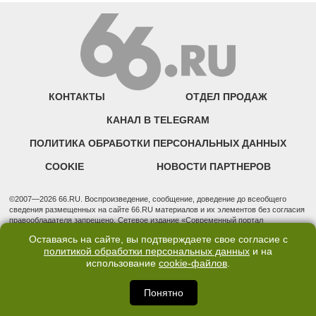
КОНТАКТЫ
ОТДЕЛ ПРОДАЖ
КАНАЛ В TELEGRAM
ПОЛИТИКА ОБРАБОТКИ ПЕРСОНАЛЬНЫХ ДАННЫХ
COOKIE
НОВОСТИ ПАРТНЕРОВ
©2007—2026 66.RU. Воспроизведение, сообщение, доведение до всеобщего
сведения размещенных на сайте 66.RU материалов и их элементов без согласия
правообладателя запрещено. Сетевое издание «Современный портал
Екатеринбурга — «66.ru» (18+) зарегистрировано Федеральной службой по
Оставаясь на сайте, вы подтверждаете свое согласие с
надзору в сфере связи, информационных технологий и массовых коммуникаций
политикой обработки персональных данных
и на
(Роскомнадзор). Регистрационный номер ЭЛ № ФС 77 - 76634 от 02.09.2019
использование
cookie-файлов
.
Учредитель: Общество с ограниченной ответственностью "66.ру". Юридический
адрес: 620014, Свердловская обл., г. Екатеринбург, ул. Бориса Ельцина, строение
3, оф. 7015 Фактический адрес редакции и отдела продаж: 620014, Свердловская
Понятно
обл., г. Екатеринбург, ул. Бориса Ельцина, д. 3, оф. 7015, +7 (343) 288-50-66
info@news.66.ru Главный редактор: Шлыков Дмитрий Владимирович