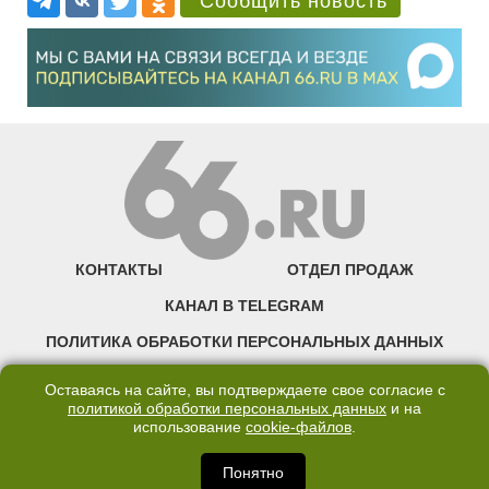
Сообщить новость
КОНТАКТЫ
ОТДЕЛ ПРОДАЖ
КАНАЛ В TELEGRAM
ПОЛИТИКА ОБРАБОТКИ ПЕРСОНАЛЬНЫХ ДАННЫХ
COOKIE
Оставаясь на сайте, вы подтверждаете свое согласие с
политикой обработки персональных данных
и на
использование
cookie-файлов
.
©2007—2025 66.RU. Воспроизведение, сообщение, доведение до всеобщего
сведения размещенных на сайте 66.RU материалов и их элементов без согласия
правообладателя запрещено. Сетевое издание «Современный портал
Понятно
Екатеринбурга — «66.ru» (18+) зарегистрировано Федеральной службой по