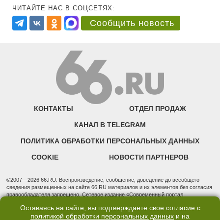
ЧИТАЙТЕ НАС В СОЦСЕТЯХ:
Сообщить новость
КОНТАКТЫ
ОТДЕЛ ПРОДАЖ
КАНАЛ В TELEGRAM
ПОЛИТИКА ОБРАБОТКИ ПЕРСОНАЛЬНЫХ ДАННЫХ
COOKIE
НОВОСТИ ПАРТНЕРОВ
©2007—2026 66.RU. Воспроизведение, сообщение, доведение до всеобщего
сведения размещенных на сайте 66.RU материалов и их элементов без согласия
правообладателя запрещено. Сетевое издание «Современный портал
Екатеринбурга — «66.ru» (18+) зарегистрировано Федеральной службой по
Оставаясь на сайте, вы подтверждаете свое согласие с
надзору в сфере связи, информационных технологий и массовых коммуникаций
политикой обработки персональных данных
и на
(Роскомнадзор). Регистрационный номер ЭЛ № ФС 77 - 76634 от 02.09.2019