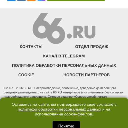
КОНТАКТЫ
ОТДЕЛ ПРОДАЖ
КАНАЛ В TELEGRAM
ПОЛИТИКА ОБРАБОТКИ ПЕРСОНАЛЬНЫХ ДАННЫХ
COOKIE
НОВОСТИ ПАРТНЕРОВ
©2007—2026 66.RU. Воспроизведение, сообщение, доведение до всеобщего
сведения размещенных на сайте 66.RU материалов и их элементов без согласия
правообладателя запрещено. Сетевое издание «Современный портал
Екатеринбурга — «66.ru» (18+) зарегистрировано Федеральной службой по
Оставаясь на сайте, вы подтверждаете свое согласие с
надзору в сфере связи, информационных технологий и массовых коммуникаций
политикой обработки персональных данных
и на
(Роскомнадзор). Регистрационный номер ЭЛ № ФС 77 - 76634 от 02.09.2019
использование
cookie-файлов
.
Учредитель: Общество с ограниченной ответственностью "66.ру". Юридический
адрес: 620014, Свердловская обл., г. Екатеринбург, ул. Бориса Ельцина, строение
3, оф. 7015 Фактический адрес редакции и отдела продаж: 620014, Свердловская
Понятно
обл., г. Екатеринбург, ул. Бориса Ельцина, д. 3, оф. 7015, +7 (343) 288-50-66