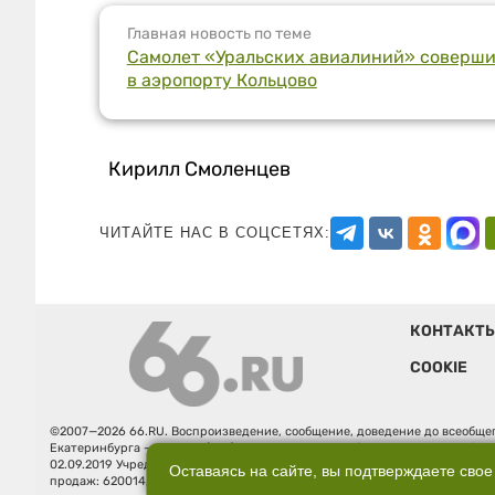
Главная новость по теме
Самолет «Уральских авиалиний» соверш
в аэропорту Кольцово
Кирилл Смоленцев
ЧИТАЙТЕ НАС В СОЦСЕТЯХ:
КОНТАКТ
COOKIE
©2007—2026 66.RU. Воспроизведение, сообщение, доведение до всеобщег
Екатеринбурга — «66.ru» (18+) зарегистрировано Федеральной службой
02.09.2019 Учредитель: Общество с ограниченной ответственностью "66.ру
Оставаясь на сайте, вы подтверждаете свое
продаж: 620014, Свердловская обл., г. Екатеринбург, ул. Бориса Ельцина