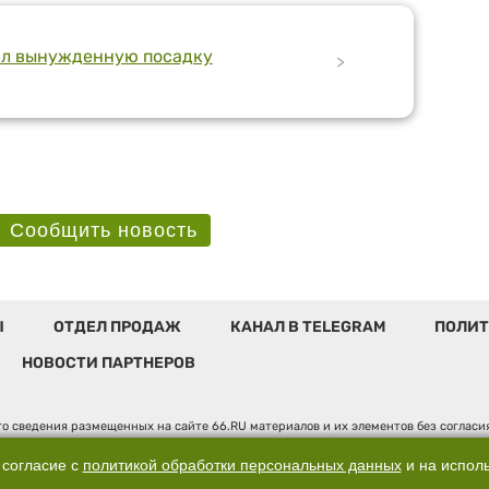
ил вынужденную посадку
>
Сообщить новость
Ы
ОТДЕЛ ПРОДАЖ
КАНАЛ В TELEGRAM
ПОЛИТ
НОВОСТИ ПАРТНЕРОВ
о сведения размещенных на сайте 66.RU материалов и их элементов без соглас
 по надзору в сфере связи, информационных технологий и массовых коммуникаци
". Юридический адрес: 620014, Свердловская обл., г. Екатеринбург, ул. Бориса 
 согласие с
политикой обработки персональных данных
и на испол
, д. 3, оф. 7015, +7 (343) 288-50-66 info@news.66.ru Главный редактор: Шлыков 