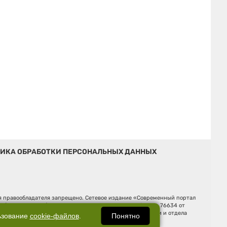
ИКА ОБРАБОТКИ ПЕРСОНАЛЬНЫХ ДАННЫХ
ия правообладателя запрещено. Сетевое издание «Современный портал
й (Роскомнадзор). Регистрационный номер ЭЛ № ФС 77 - 76634 от
Ельцина, строение 3, оф. 7015 Фактический адрес редакции и отдела
Понятно
ьзование
cookie-файлов
.
Дмитрий Владимирович