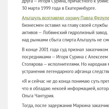
друга — Игоря Сурина, причастного к убий
30 марта 1999 года в Екатеринбурге.
Альтшуль возглавлял охрану Павла Федул
бизнесмен оставил на главу своей службы
активов — Лобвинский гидролизный завод.
над рынками сбыта спирта Альтшуль не смо
В конце 2001 года суд признал заказчиком
посредниками — Игоря Сурина с Алексеем 
Столярова — исполнителями. Но народная м
устранения легендарного афганца следств
«Я и сейчас не до конца понимаю суть прет
что я обладаю некоей информацией, котор
Ольга Чантурия.
Тогда, после задержания Маркина заказчи