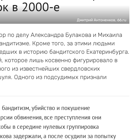
к в 2000-е
Дмитрий Антоненков, 66.ru
ор по делу Александра Булакова и Михаила
андитизме. Кроме того, за этими людьми
едших в историю бандитского Екатеринбурга.
, которое лишь косвенно фигурировало в
ного из известнейших свердловских
шуля. Одного из подсудимых признали
 бандитизм, убийство и покушение
ерсии обвинения, все преступления они
Якобы в середине нулевых группировка
акова задержали, а после осудили за попытку