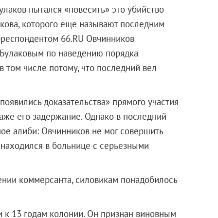
улаков пытался «повесить» это убийство
кова, которого еще называют последним
орреспондентом 66.RU Овчинников
с Булаковым по наведению порядка
 в том числе потому, что последний вел
появились доказательства» прямого участия
даже его задержание. Однако в последний
ное алиби: Овчинников не мог совершить
т находился в больнице с серьезными
нении коммерсанта, силовикам понадобилось
и к 13 годам колонии. Он признан виновным