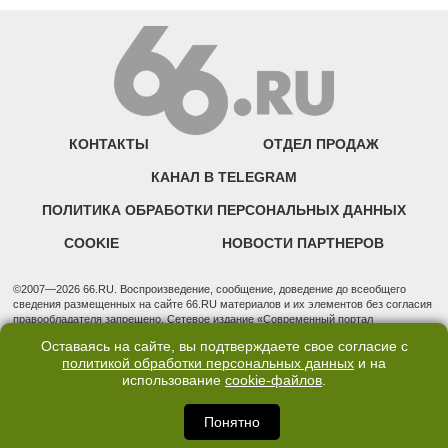
КОНТАКТЫ
ОТДЕЛ ПРОДАЖ
КАНАЛ В TELEGRAM
ПОЛИТИКА ОБРАБОТКИ ПЕРСОНАЛЬНЫХ ДАННЫХ
COOKIE
НОВОСТИ ПАРТНЕРОВ
©2007—2026 66.RU. Воспроизведение, сообщение, доведение до всеобщего
сведения размещенных на сайте 66.RU материалов и их элементов без согласия
правообладателя запрещено. Сетевое издание «Современный портал
Екатеринбурга — «66.ru» (18+) зарегистрировано Федеральной службой по
Оставаясь на сайте, вы подтверждаете свое согласие с
надзору в сфере связи, информационных технологий и массовых коммуникаций
политикой обработки персональных данных
и на
(Роскомнадзор). Регистрационный номер ЭЛ № ФС 77 - 76634 от 02.09.2019
использование
cookie-файлов
.
Учредитель: Общество с ограниченной ответственностью "66.ру". Юридический
адрес: 620014, Свердловская обл., г. Екатеринбург, ул. Бориса Ельцина, строение
3, оф. 7015 Фактический адрес редакции и отдела продаж: 620014, Свердловская
Понятно
обл., г. Екатеринбург, ул. Бориса Ельцина, д. 3, оф. 7015, +7 (343) 288-50-66
info@news.66.ru Главный редактор: Шлыков Дмитрий Владимирович