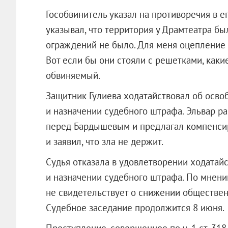
Гособвинитель указал на противоречия в е
указывал, что территория у Драмтеатра бы
ограждений не было. Для меня оцепление —
Вот если бы они стояли с решетками, каки
обвиняемый.
Защитник Гулиева ходатайствовал об осво
и назначении судебного штрафа. Эльвар ра
перед Бардышевым и предлагал компенсир
и заявил, что зла не держит.
Судья отказала в удовлетворении ходатай
и назначении судебного штрафа. По мнени
не свидетельствует о снижении обществе
Судебное заседание продолжится 8 июня.
Преступление, совершенное по ч. 1 ст. 3