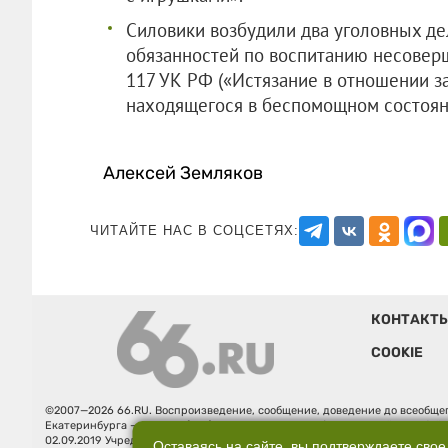
Силовики возбудили два уголовных де
обязанностей по воспитанию несоверше
117 УК РФ («Истязание в отношении з
находящегося в беспомощном состоян
Алексей Земляков
ЧИТАЙТЕ НАС В СОЦСЕТЯХ:
КОНТАКТ
COOKIE
©2007—2026 66.RU. Воспроизведение, сообщение, доведение до всеобщег
Екатеринбурга — «66.ru» (18+) зарегистрировано Федеральной службой
02.09.2019 Учредитель: Общество с ограниченной ответственностью "66.ру
Оставаясь на сайте, вы подтверждаете свое