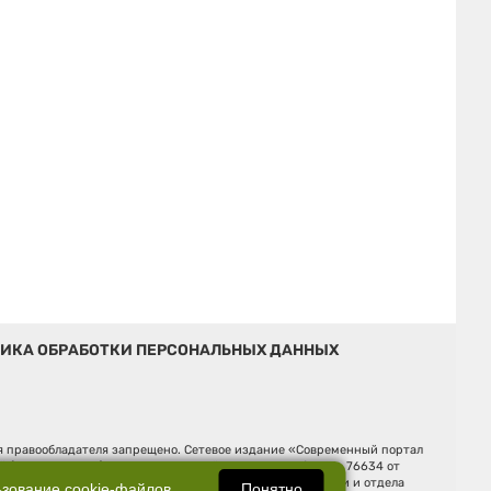
ИКА ОБРАБОТКИ ПЕРСОНАЛЬНЫХ ДАННЫХ
ия правообладателя запрещено. Сетевое издание «Современный портал
й (Роскомнадзор). Регистрационный номер ЭЛ № ФС 77 - 76634 от
Ельцина, строение 3, оф. 7015 Фактический адрес редакции и отдела
Понятно
ьзование
cookie-файлов
.