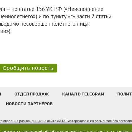
ла — по статье 156 УК РФ («Неисполнение
ннолетнего») и по пункту «г» части 2 статьи
аведомо несовершеннолетнего лица,
ии»).
Сообщить новость
Ы
ОТДЕЛ ПРОДАЖ
КАНАЛ В TELEGRAM
ПОЛИТ
НОВОСТИ ПАРТНЕРОВ
о сведения размещенных на сайте 66.RU материалов и их элементов без соглас
 по надзору в сфере связи, информационных технологий и массовых коммуникаци
". Юридический адрес: 620014, Свердловская обл., г. Екатеринбург, ул. Бориса 
 согласие с
политикой обработки персональных данных
и на испол