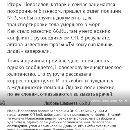
Игорь Новоселов, который сейчас занимается
похоронным бизнесом, пришел в отдел полиции
№ 3, чтобы получить документы для
транспортировки тела умершего в морг.
Как стало известно 66.RU, там у него возник
конфликт с руководителем ОП. В результате,
автора известной фразы «Ты кому сигналишь,
дядя?» задержали.
Точная причина произошедшего неизвестна,
однако сообщается, Новоселову вменяют мелкое
хулиганство. Его супруга рассказала
корреспонденту, что Игорь избит и нуждается
в медицинской помощи. Однако полицейские,
по ее словам, отказываются вызывать врачей.
Любовь Шадыева, 66.RU
Игорь Новоселов рассказал членам ОНК, что между ним и
начальником ОП №3, действительно произошел конфликт. В какой-
то момент Новоселов решил прекратить словесные разборки и
удалиться, однако полицейский погнался за ним. Новоселов
споткнулся, упал и сбил колени. Дальше, его якобы схватили за
шею и затащили в камеру. Задержанный пожаловался на