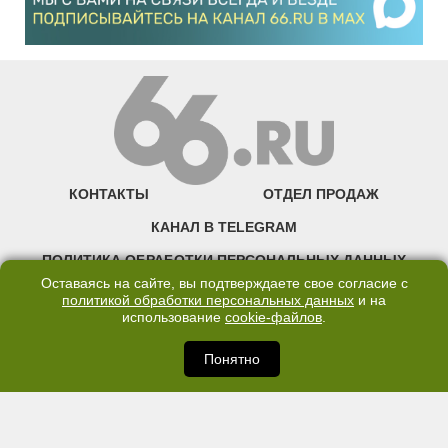
КОНТАКТЫ
ОТДЕЛ ПРОДАЖ
КАНАЛ В TELEGRAM
ПОЛИТИКА ОБРАБОТКИ ПЕРСОНАЛЬНЫХ ДАННЫХ
Оставаясь на сайте, вы подтверждаете свое согласие с
COOKIE
политикой обработки персональных данных
и на
использование
cookie-файлов
.
©2007—2025 66.RU. Воспроизведение, сообщение, доведение до всеобщего
сведения размещенных на сайте 66.RU материалов и их элементов без согласия
Понятно
правообладателя запрещено. Сетевое издание «Современный портал
Екатеринбурга — «66.ru» (18+) зарегистрировано Федеральной службой по
надзору в сфере связи, информационных технологий и массовых коммуникаций
(Роскомнадзор). Регистрационный номер ЭЛ № ФС 77 - 76634 от 02.09.2019
Учредитель: Общество с ограниченной ответственностью "66.ру". Юридический
адрес: 620014, Свердловская обл., г. Екатеринбург, ул. Бориса Ельцина, строение