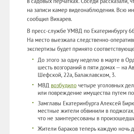
в садовых перчатках. Соседи рассказали, ч
на записи камер видеонаблюдения. Всю и
сообщил Вихарев.
В пресс-службе УМВД по Екатеринбургу 6
На место выезжала следственно-оперативн
экспертизы будет принято соответствующе
До этого за одну неделю в марте в О
шесть возгораний в пяти домах — на Ава
Шефской, 22а, Балаклавском, 3.
МВД
возбудило
четыре уголовных дел
или повреждение имущества путем поджо
Замглавы Екатеринбурга Алексей Бирю
местные жители обвинили в поджогах, 
что не заинтересованы в произошедш
Жители бараков теперь каждую ночь де