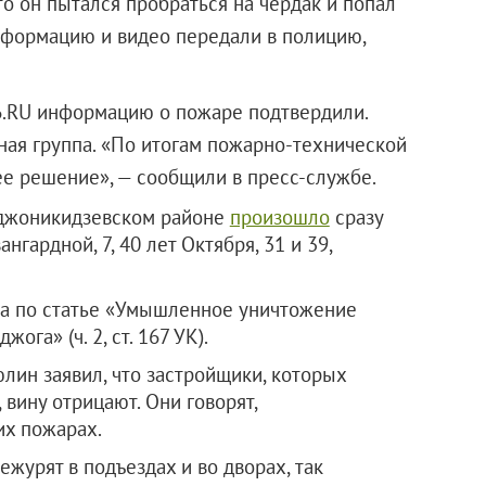
то он пытался пробраться на чердак и попал
нформацию и видео передали в полицию,
6.RU информацию о пожаре подтвердили.
ая группа. «По итогам пожарно-технической
е решение», — сообщили в пресс-службе.
рджоникидзевском районе
произошло
сразу
нгардной, 7, 40 лет Октября, 31 и 39,
а по статье «Умышленное уничтожение
га» (ч. 2, ст. 167 УК).
лин заявил, что застройщики, которых
вину отрицают. Они говорят,
их пожарах.
журят в подъездах и во дворах, так