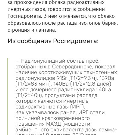
за прохождения облака радиоактивных
инертных газов, говорится в сообщении
Росгидромета. В нем отмечается, что облако
образовалось после распада изотопов бария,
стронция и лантана.
Из сообщения Росгидромета:
— Радионуклидный состав проб,
отобранных в Северодвинске, показал
наличие короткоживущих техногенных
радионуклидов 91Sr (T1/2=9,3 ч), 139Ba
(T1/2=83 мин), 140Ba (T1/2=12,8 дней)
и его дочернего радионуклида 140La
(T1/2=40ч), продуктами распада
которых являются инертные
радиоактивные газы (ИРГ).
Как указывалось ранее, ИРГ стали
причиной кратковременного
повышения МАЭД (мощности
амбиентного эквивалента дозы гамма-