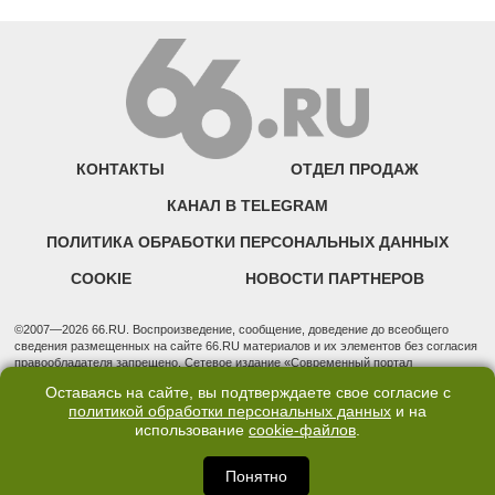
КОНТАКТЫ
ОТДЕЛ ПРОДАЖ
КАНАЛ В TELEGRAM
ПОЛИТИКА ОБРАБОТКИ ПЕРСОНАЛЬНЫХ ДАННЫХ
COOKIE
НОВОСТИ ПАРТНЕРОВ
©2007—2026 66.RU. Воспроизведение, сообщение, доведение до всеобщего
сведения размещенных на сайте 66.RU материалов и их элементов без согласия
правообладателя запрещено. Сетевое издание «Современный портал
Екатеринбурга — «66.ru» (18+) зарегистрировано Федеральной службой по
Оставаясь на сайте, вы подтверждаете свое согласие с
надзору в сфере связи, информационных технологий и массовых коммуникаций
политикой обработки персональных данных
и на
(Роскомнадзор). Регистрационный номер ЭЛ № ФС 77 - 76634 от 02.09.2019
использование
cookie-файлов
.
Учредитель: Общество с ограниченной ответственностью "66.ру". Юридический
адрес: 620014, Свердловская обл., г. Екатеринбург, ул. Бориса Ельцина, строение
3, оф. 7015 Фактический адрес редакции и отдела продаж: 620014, Свердловская
Понятно
обл., г. Екатеринбург, ул. Бориса Ельцина, д. 3, оф. 7015, +7 (343) 288-50-66