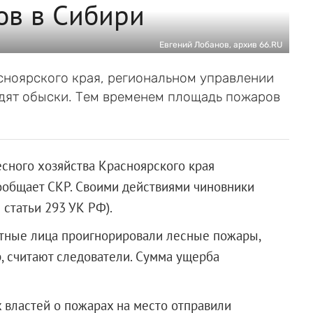
ов в Сибири
Евгений Лобанов, архив 66.RU
сноярского края, региональном управлении
дят обыски. Тем временем площадь пожаров
сного хозяйства Красноярского края
сообщает СКР. Своими действиями чиновники
 статьи 293 УК РФ).
остные лица проигнорировали лесные пожары,
р, считают следователи. Сумма ущерба
 властей о пожарах на место отправили