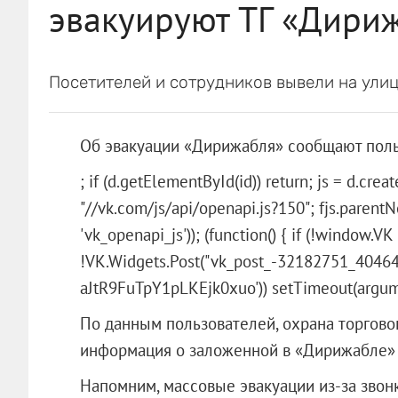
эвакуируют ТГ «Дири
Посетителей и сотрудников вывели на улиц
Об эвакуации «Дирижабля» сообщают поль
; if (d.getElementById(id)) return; js = d.create
"//vk.com/js/api/openapi.js?150"; fjs.parentNod
'vk_openapi_js')); (function() { if (!window.VK
!VK.Widgets.Post("vk_post_-32182751_40464
aJtR9FuTpY1pLKEjk0xuo')) setTimeout(argument
По данным пользователей, охрана торгово
информация о заложенной в «Дирижабле»
Напомним, массовые эвакуации из-за звон