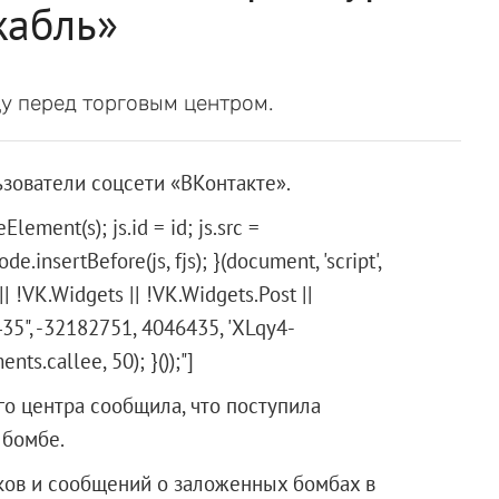
жабль»
у перед торговым центром.
зователи соцсети «ВКонтакте».
Element(s); js.id = id; js.src =
e.insertBefore(js, fjs); }(document, 'script',
 || !VK.Widgets || !VK.Widgets.Post ||
35", -32182751, 4046435, 'XLqy4-
s.callee, 50); }());"]
го центра сообщила, что поступила
 бомбе.
ков и сообщений о заложенных бомбах в