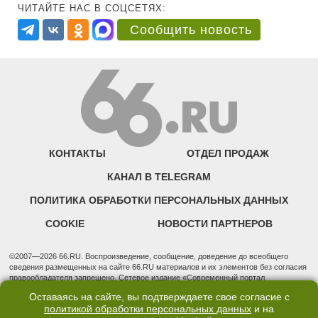
ЧИТАЙТЕ НАС В СОЦСЕТЯХ:
Сообщить новость
КОНТАКТЫ
ОТДЕЛ ПРОДАЖ
КАНАЛ В TELEGRAM
ПОЛИТИКА ОБРАБОТКИ ПЕРСОНАЛЬНЫХ ДАННЫХ
COOKIE
НОВОСТИ ПАРТНЕРОВ
©2007—2026 66.RU. Воспроизведение, сообщение, доведение до всеобщего
сведения размещенных на сайте 66.RU материалов и их элементов без согласия
правообладателя запрещено. Сетевое издание «Современный портал
Екатеринбурга — «66.ru» (18+) зарегистрировано Федеральной службой по
Оставаясь на сайте, вы подтверждаете свое согласие с
надзору в сфере связи, информационных технологий и массовых коммуникаций
политикой обработки персональных данных
и на
(Роскомнадзор). Регистрационный номер ЭЛ № ФС 77 - 76634 от 02.09.2019