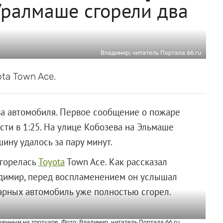
Уралмаше сгорели два
Владимир; читатель Портала 66.ru
ta Town Ace.
ва автомобиля. Первое сообщение о пожаре
ти в 1:25. На улице Кобозева на Эльмаше
ину удалось за пару минут.
агорелась
Toyota
Town Ace. Как рассказал
адимир, перед воспламенением он услышал
арных автомобиль уже полностью сгорел.
енным на тротуаре. Фото: Владимир, читатель Портала 66.ru