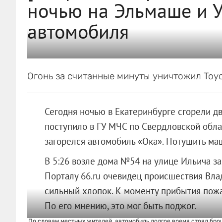
ночью на Эльмаше и 
автомобиля
Огонь за считанные минуты уничтожил Toyo
Сегодня ночью в Екатеринбурге сгорели д
поступило в ГУ МЧС по Свердловской облас
загорелся автомобиль «Ока». Потушить маш
В 5:26 возле дома №54 на улице Ильича з
Порталу 66.ru очевидец происшествия Вл
сильный хлопок. К моменту прибытия пож
По его мнению, это мог быть поджог.
По словам местных жителей, автомобиль долгое время стоял брош