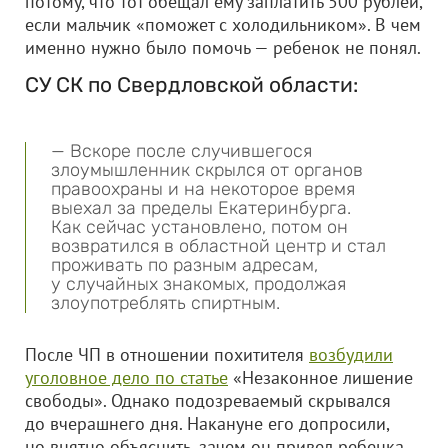
потому, что тот обещал ему заплатить 500 рублей,
если мальчик «поможет с холодильником». В чем
именно нужно было помочь — ребенок не понял.
СУ СК по Свердловской области:
— Вскоре после случившегося
злоумышленник скрылся от органов
правоохраны и на некоторое время
выехал за пределы Екатеринбурга.
Как сейчас установлено, потом он
возвратился в областной центр и стал
проживать по разным адресам,
у случайных знакомых, продолжая
злоупотреблять спиртным.
После ЧП в отношении похитителя
возбудили
уголовное дело по статье
«Незаконное лишение
свободы». Однако подозреваемый скрывался
до вчерашнего дня. Накануне его допросили,
но внятно объяснить, зачем он привел ребенка