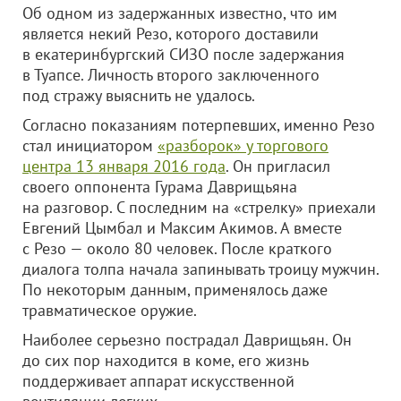
Об одном из задержанных известно, что им
является некий Резо, которого доставили
в екатеринбургский СИЗО после задержания
в Туапсе. Личность второго заключенного
под стражу выяснить не удалось.
Согласно показаниям потерпевших, именно Резо
стал инициатором
«разборок» у торгового
центра 13 января 2016 года
. Он пригласил
своего оппонента Гурама Даврищьяна
на разговор. С последним на «стрелку» приехали
Евгений Цымбал и Максим Акимов. А вместе
с Резо — около 80 человек. После краткого
диалога толпа начала запинывать троицу мужчин.
По некоторым данным, применялось даже
травматическое оружие.
Наиболее серьезно пострадал Даврищьян. Он
до сих пор находится в коме, его жизнь
поддерживает аппарат искусственной