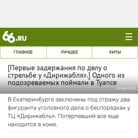
☰
ГЛАВНОЕ
ЛУЧШЕЕ
ХИТЫ
[Первые задержания по делу о
стрельбе у «Дирижабля».] Одного из
подозреваемых поймали в Туапсе
архив 66.ru
В Екатеринбурге заключены под стражу два
фигуранта уголовного дела о беспорядках у
ТЦ «Дирижабль». Потерпевший все еще
находится в коме.