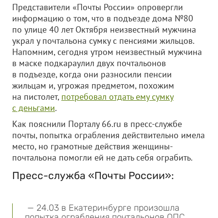
Представители «Почты России» опровергли
информацию о том, что в подъезде дома №80
по улице 40 лет Октября неизвестный мужчина
украл у почтальона сумку с пенсиями жильцов.
Напомним, сегодня утром неизвестный мужчина
в маске подкараулил двух почтальонов
в подъезде, когда они разносили пенсии
жильцам и, угрожая предметом, похожим
на пистолет,
потребовал отдать ему сумку
с деньгами
.
Как пояснили Порталу 66.ru в пресс-службе
почты, попытка ограбления действительно имела
место, но грамотные действия женщины-
почтальона помогли ей не дать себя ограбить.
Пресс-служба «Почты России»:
— 24.03 в Екатеринбурге произошла
попытка ограбления почтальонов ОПС