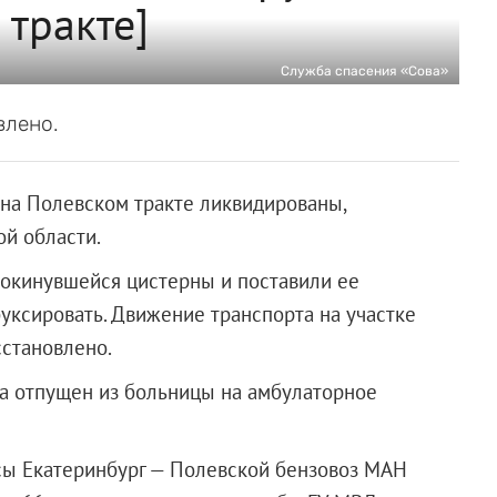
 тракте]
Служба спасения «Сова»
влено.
 на Полевском тракте ликвидированы,
й области.
рокинувшейся цистерны и поставили ее
уксировать. Движение транспорта на участке
сстановлено.
а отпущен из больницы на амбулаторное
сы Екатеринбург — Полевской бензовоз МАН