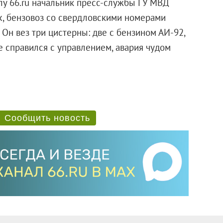
алу 66.ru начальник пресс-службы ГУ МВД
х, бензовоз со свердловскими номерами
Он вез три цистерны: две с бензином АИ-92,
не справился с управлением, авария чудом
Сообщить новость