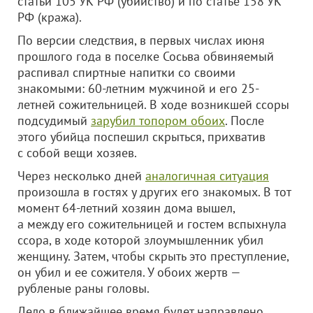
статьи 105 УК РФ (убийство) и по статье 158 УК
РФ (кража).
По версии следствия, в первых числах июня
прошлого года в поселке Сосьва обвиняемый
распивал спиртные напитки со своими
знакомыми: 60-летним мужчиной и его 25-
летней сожительницей. В ходе возникшей ссоры
подсудимый
зарубил топором обоих
. После
этого убийца поспешил скрыться, прихватив
с собой вещи хозяев.
Через несколько дней
аналогичная ситуация
произошла в гостях у других его знакомых. В тот
момент 64-летний хозяин дома вышел,
а между его сожительницей и гостем вспыхнула
ссора, в ходе которой злоумышленник убил
женщину. З
атем, чтобы скрыть это преступление,
он убил и ее сожителя. У обоих жертв —
рубленые раны головы.
Дело в ближайшее время будет направлено