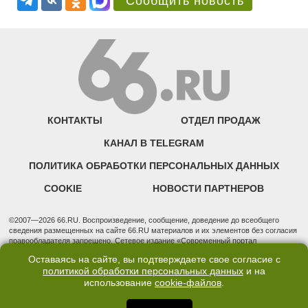
Сообщить новость
КОНТАКТЫ
ОТДЕЛ ПРОДАЖ
КАНАЛ В TELEGRAM
ПОЛИТИКА ОБРАБОТКИ ПЕРСОНАЛЬНЫХ ДАННЫХ
COOKIE
НОВОСТИ ПАРТНЕРОВ
©2007—2026 66.RU. Воспроизведение, сообщение, доведение до всеобщего
сведения размещенных на сайте 66.RU материалов и их элементов без согласия
правообладателя запрещено. Сетевое издание «Современный портал
Екатеринбурга — «66.ru» (18+) зарегистрировано Федеральной службой по
Оставаясь на сайте, вы подтверждаете свое согласие с
надзору в сфере связи, информационных технологий и массовых коммуникаций
политикой обработки персональных данных
и на
(Роскомнадзор). Регистрационный номер ЭЛ № ФС 77 - 76634 от 02.09.2019
использование
cookie-файлов
.
Учредитель: Общество с ограниченной ответственностью "66.ру". Юридический
адрес: 620014, Свердловская обл., г. Екатеринбург, ул. Бориса Ельцина, строение
3, оф. 7015 Фактический адрес редакции и отдела продаж: 620014, Свердловская