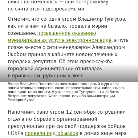
никак не поменялся — они по-прежнему
не считаются подозреваемыми
Отметим, что сегодня утром Владимир Тунгусов,
как ни в чем не бывало, провел в мэрии
совещание,
посвященное оказанию
муниципальных услуг в электронном виде
, а чуть
позже вместе с сити-менеджером Александром
Якобом принял в кабинете новоиспеченных
городсих депутатов. Об этом пресс-служба
городской администрации отчиталась
в привычном, рутинном ключе.
Вчера Владимир Георгиевич почитывал глянцевый журнал за
одним столом с оперативноком, пересчитывавшим найденные в
доме вице-мэра деньги. А уже сегодня Тунгусов — на работе.
Встречает депутатов. Фото: пресс-служба администрации
Екатеринбурга.
Напомним, рано утром 12 сентября сотрудники
отдела по борьбе с организованной
преступностью при силовой поддержке бойцов
СОБРа
провели ряд обысков
в домах вице-мэра