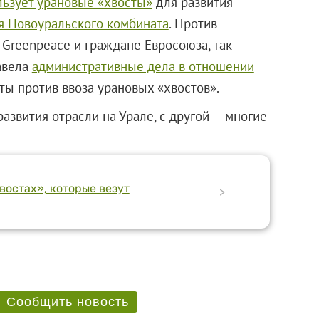
льзует урановые «хвосты»
для развития
я Новоуральского комбината
. Против
 Greenpeace и граждане Евросоюза, так
авела
административные дела в отношении
ты против ввоза урановых «хвостов».
азвития отрасли на Урале, с другой — многие
остах», которые везут
>
Сообщить новость