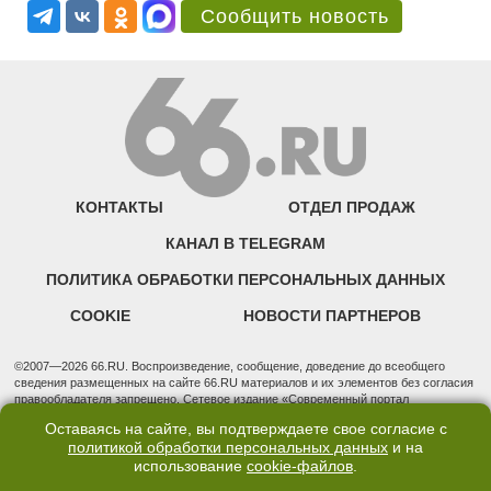
Сообщить новость
КОНТАКТЫ
ОТДЕЛ ПРОДАЖ
КАНАЛ В TELEGRAM
ПОЛИТИКА ОБРАБОТКИ ПЕРСОНАЛЬНЫХ ДАННЫХ
COOKIE
НОВОСТИ ПАРТНЕРОВ
©2007—2026 66.RU. Воспроизведение, сообщение, доведение до всеобщего
сведения размещенных на сайте 66.RU материалов и их элементов без согласия
правообладателя запрещено. Сетевое издание «Современный портал
Екатеринбурга — «66.ru» (18+) зарегистрировано Федеральной службой по
Оставаясь на сайте, вы подтверждаете свое согласие с
надзору в сфере связи, информационных технологий и массовых коммуникаций
политикой обработки персональных данных
и на
(Роскомнадзор). Регистрационный номер ЭЛ № ФС 77 - 76634 от 02.09.2019
использование
cookie-файлов
.
Учредитель: Общество с ограниченной ответственностью "66.ру". Юридический
адрес: 620014, Свердловская обл., г. Екатеринбург, ул. Бориса Ельцина, строение