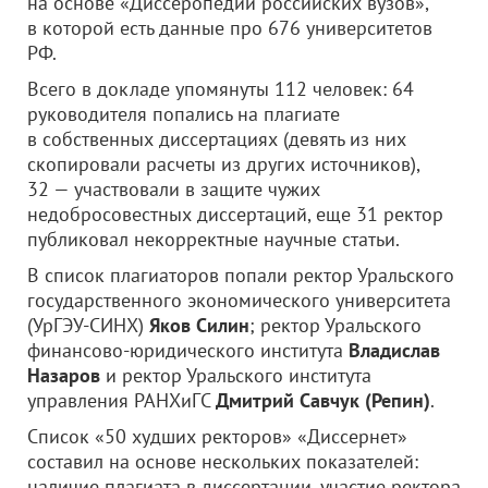
на основе «Диссеропедии российских вузов»,
в которой есть данные про 676 университетов
РФ.
Всего в докладе упомянуты 112 человек: 64
руководителя попались на плагиате
в собственных диссертациях (девять из них
скопировали расчеты из других источников),
32 — участвовали в защите чужих
недобросовестных диссертаций, еще 31 ректор
публиковал некорректные научные статьи.
В список плагиаторов попали ректор Уральского
государственного экономического университета
(УрГЭУ-СИНХ)
Яков Силин
; ректор Уральского
финансово-юридического института
Владислав
Назаров
и ректор Уральского института
управления РАНХиГС
Дмитрий Савчук (Репин)
.
Список «50 худших ректоров» «Диссернет»
составил на основе нескольких показателей:
наличие плагиата в диссертации, участие ректора