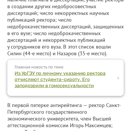
в создании других недобросовестных
диссертаций; число некорректных научных
публикаций ректора; число
недоброкачественных диссертаций, защищенных
в его вузе; число недоброкачественных
диссертаций и некорректных публикаций
у сотрудников его вуза. В этот список вошли
Силин (44-е место) и Назаров (35-е место).
Главная новость по теме
Из УрГЭУ по личному указанию ректора
>
отчисляют студента-сироту. Его
заподозрили в гомосексуальности
В первой пятерке антирейтинга — ректор Санкт-
Петербургского государственного
экономического университета, член Высшей
аттестационной комиссии Игорь Максимцев;