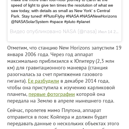
speed of light to give ten times the resolution of what we
saw today, with details as small as New York' s Central
Park. Stay tuned! #PlutoFlyby #NASA #NASANewHorizons
@NASASolarSystem #space #pluto #planet
Видео опубликовано NASA (@nasa)
Июл 14 2015 в 7:32 PDT
Отметим, что станцию New Horizons запустили 19
января 2006 года. Через год аппарат
максимально приблизился к Юпитеру (2,3 млн
км) для гравитационного маневра (станция
разогналась за счет притяжения газового
гиганта).
Ее разбудили
в декабре 2014 года,
чтобы она приступила к изучению карликовой
планеты,
первые фотографии
которой она
передала на Землю в апреле нынешнего года.
Сейчас, пролетев мимо Плутона, аппарат
отправится в пояс Койпера и должен будет
передавать данные о нескольких объектах этого