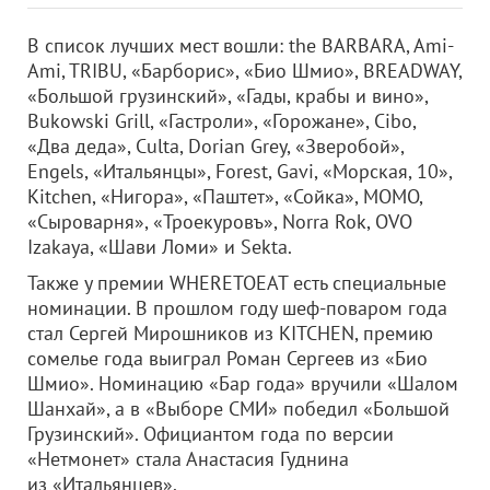
В список лучших мест вошли: the BARBARA, Ami-
Ami, TRIBU, «Барборис», «Био Шмио», BREADWAY,
«Большой грузинский», «Гады, крабы и вино»,
Bukowski Grill, «Гастроли», «Горожане», Cibo,
«Два деда», Culta, Dorian Grey, «Зверобой»,
Engels, «Итальянцы», Forest, Gavi, «Морская, 10»,
Kitchen, «Нигора», «Паштет», «Сойка», MOMO,
«Сыроварня», «Троекуровъ», Norra Rok, OVO
Izakaya, «Шави Ломи» и Sekta.
Также у премии WHERETOEAT есть специальные
номинации. В прошлом году шеф-поваром года
стал Сергей Мирошников из KITCHEN, премию
сомелье года выиграл Роман Сергеев из «Био
Шмио». Номинацию «Бар года» вручили «Шалом
Шанхай», а в «Выборе СМИ» победил «Большой
Грузинский». Официантом года по версии
«Нетмонет» стала Анастасия Гуднина
из «Итальянцев».