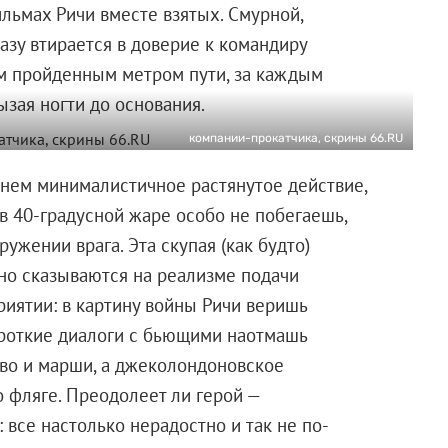
льмах Ричи вместе взятых. Смурной,
азу втирается в доверие к командиру
дым пройденным метром пути, за каждым
зая ногти до основания.
компании-прокатчика, скрины 66.RU
нем минималистичное растянутое действие,
в 40-градусной жаре особо не побегаешь,
кружении врага. Эта скупая (как будто)
но сказываются на реализме подачи
риятии: в картину войны Ричи веришь
короткие диалоги с бьющими наотмашь
во и марши, а джеколондоновское
 фляге. Преодолеет ли герой —
все настолько нерадостно и так не по-