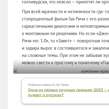
голливудски, что неясно — прилетят ли ор
При всей мрачности и нетипичности где-то
стопроцентный фильм Гая Ричи с его раз
саркастичными диалогами и неповторимым
к монтажным ли решениям. Но если «Джен
Ричи ver. 1.0», то «Завет» — поворотная точ
и задира вырос в состоявшегося и закален
на сложные темы. При этом не забывая хул
можно свести к простому и понятному «Пац
Главная новость по теме
Одна из первых крупных премьер-2023 — н
думает о русских?