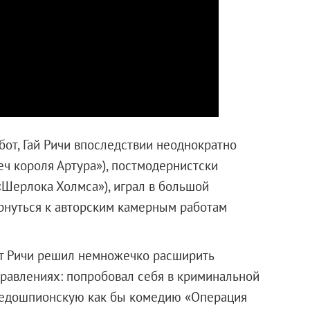
бот, Гай Ричи впоследствии неоднократно
еч короля Артура»), постмодернистски
«Шерлока Холмса»), играл в большой
ернуться к авторским камерным работам
т Ричи решил немножечко расширить
правлениях: попробовал себя в криминальной
 недошпионскую как бы комедию «Операция