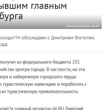
бывшим главным
бурга
Анна Коваленко, 66.RU
исходит?» обсуждаем с Дмитрием Фогелем,
ода.
г получит из федерального бюджета 215
йство центра города. В частности, на эти
нера и набережную городского пруда:
ю туристическую навигацию и поработать с
сит туристическую привлекательность
ходит?» главный редактор 66.RU Дмитрий