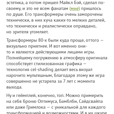
эстетика, а потом пришел Майкл Бэй, сделал по-
своему, и это не всем фанатам
(мне)
пришлось
по душе. Его трансформеры очень заморочены
технически, в них куча каких-то мелких деталей,
что технически и реалистически оправдано,
но зрителя утомляет.
Трансформеры 80-х были куда проще, оттого —
визуально приятнее. И вот именно они-
то и являются действующими лицами игры.
Полнейшему погружению в атмосферу оригинала
способствует стилизованная графика —
технология cel-shading делает весь визуал
нарочито мультяшным, благодаря этому же игра
совершенно не устарела за 7 лет с момента
выхода.
Ну и геймплей, конечно, топ. Можно примерить
на себя броню Оптимуса, Бамблби, Сайдсвайпа
или даже Гримлока — с уникальной для каждого
трансформацией и возможностями. И в их шкуре